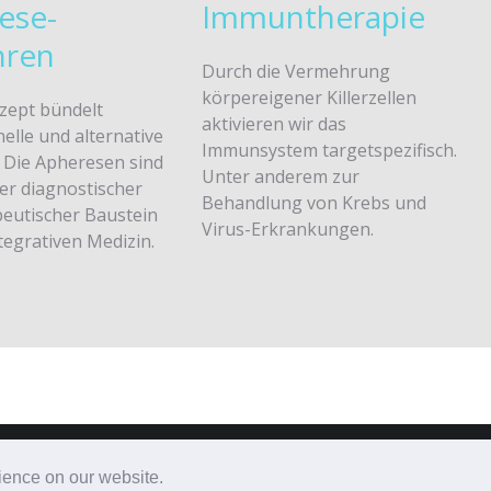
ese-
Immuntherapie
hren
Durch die Vermehrung
körpereigener Killerzellen
zept bündelt
aktivieren wir das
elle und alternative
Immunsystem targetspezifisch.
 Die Apheresen sind
Unter anderem zur
ger diagnostischer
Behandlung von Krebs und
eutischer Baustein
Virus-Erkrankungen.
tegrativen Medizin.
rience on our website.