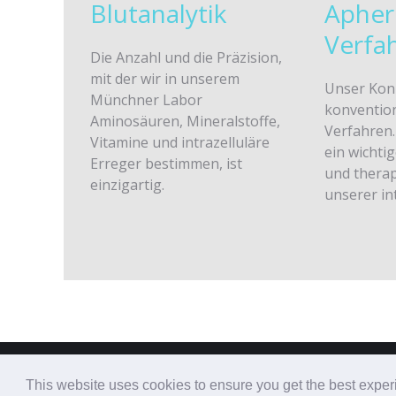
Blutanalytik
Apher
Verfa
Die Anzahl und die Präzision,
mit der wir in unserem
Unser Kon
Münchner Labor
konvention
Aminosäuren, Mineralstoffe,
Verfahren.
Vitamine und intrazelluläre
ein wichti
Erreger bestimmen, ist
und therap
einzigartig.
unserer in
This website uses cookies to ensure you get the best expe