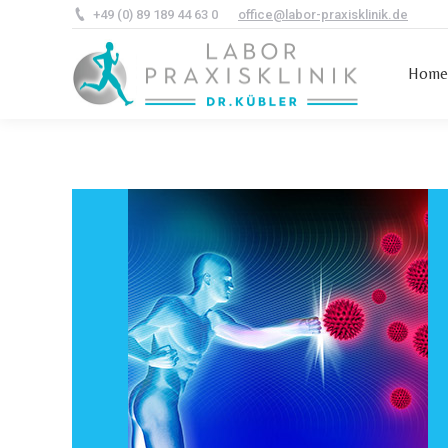
+49 (0) 89 189 44 63 0
office@labor-praxisklinik.de
Hom
Hom