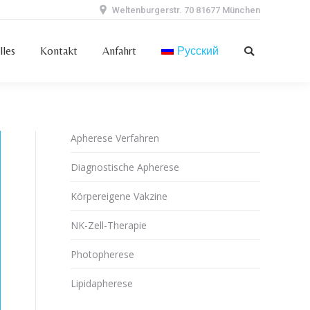
Weltenburgerstr. 70 81677 München
elles
Kontakt
Anfahrt
Русский
Поиск
lles
Kontakt
Anfahrt
Русский
Поиск
Apherese Verfahren
Diagnostische Apherese
Körpereigene Vakzine
NK-Zell-Therapie
Photopherese
Lipidapherese