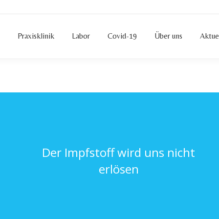
e
Praxisklinik
Labor
Covid-19
Über uns
Aktu
e
Praxisklinik
Labor
Covid-19
Über uns
Aktue
Der Impfstoff wird uns nicht
erlösen